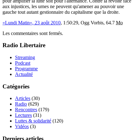
pour amplifier la lutte soit pour l'alternance. Contre la révolte face
aux injustices, les urnes ne peuvent qu'amener au pouvoir une
gauche tout autant gestionnaire du capitalisme que la droite.
Lundi Matin
, 23 août 2010
, 1
:
50
:
29, Ogg Vorbis, 64.7
Mo
Les commentaires sont fermés.
Radio Libertaire
Streaming
Podcast
Programme
Actualité
Catégories
Articles
(30)
Radio
(629)
Rencontres
(179)
Lectures
(31)
Luttes & solidarité
(120)
Vidéos
(3)
Derniers articles