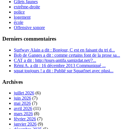
Gilets Jaunes
extrême-droite
police
logement
école
Offensive sonore
Derniers commentaires
Surfway Alain a dit : Bonjour, C est en faisant du tri d...
Bob de Ganges a dit : comme certains font de la prose sa...
CAT a dit : http://tours-antifa.samizdat.net/?...
Rémi A. a dit : 16 décembre 2013 Communiqué ...
squat toujours ! a dit : Publié sur Squat!net avec plusi...
Archives
juillet 2026
(6)
juin 2026
(7)
mai 2026
(7)
avril 2026
(11)
mars 2026
(8)
février 2026
(7)
janvier 2026
(9)