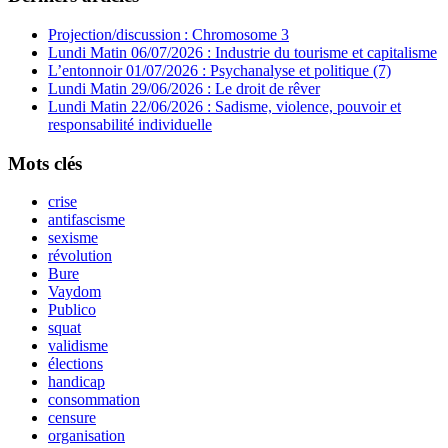
Projection/discussion : Chromosome 3
Lundi Matin 06/07/2026 : Industrie du tourisme et capitalisme
L’entonnoir 01/07/2026 : Psychanalyse et politique (7)
Lundi Matin 29/06/2026 : Le droit de rêver
Lundi Matin 22/06/2026 : Sadisme, violence, pouvoir et
responsabilité individuelle
Mots clés
crise
antifascisme
sexisme
révolution
Bure
Vaydom
Publico
squat
validisme
élections
handicap
consommation
censure
organisation