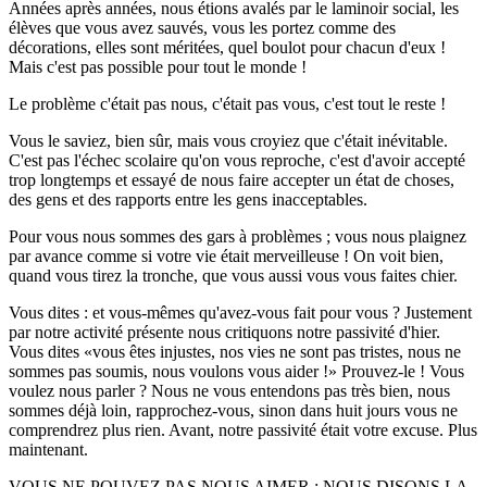
Années après années, nous étions avalés par le laminoir social, les
élèves que vous avez sauvés, vous les portez comme des
décorations, elles sont méritées, quel boulot pour chacun d'eux !
Mais c'est pas possible pour tout le monde !
Le problème c'était pas nous, c'était pas vous, c'est tout le reste !
Vous le saviez, bien sûr, mais vous croyiez que c'était inévitable.
C'est pas l'échec scolaire qu'on vous reproche, c'est d'avoir accepté
trop longtemps et essayé de nous faire accepter un état de choses,
des gens et des rapports entre les gens inacceptables.
Pour vous nous sommes des gars à problèmes ; vous nous plaignez
par avance comme si votre vie était merveilleuse ! On voit bien,
quand vous tirez la tronche, que vous aussi vous vous faites chier.
Vous dites : et vous-mêmes qu'avez-vous fait pour vous ? Justement
par notre activité présente nous critiquons notre passivité d'hier.
Vous dites
vous êtes injustes, nos vies ne sont pas tristes, nous ne
sommes pas soumis, nous voulons vous aider !
Prouvez-le ! Vous
voulez nous parler ? Nous ne vous entendons pas très bien, nous
sommes déjà loin, rapprochez-vous, sinon dans huit jours vous ne
comprendrez plus rien. Avant, notre passivité était votre excuse. Plus
maintenant.
VOUS NE POUVEZ PAS NOUS AIMER : NOUS DISONS LA