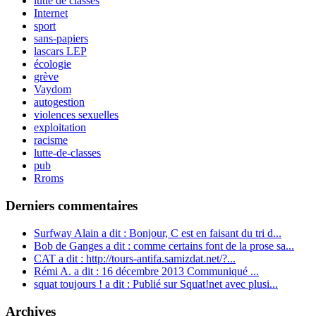
lutte de classes
Internet
sport
sans-papiers
lascars LEP
écologie
grève
Vaydom
autogestion
violences sexuelles
exploitation
racisme
lutte-de-classes
pub
Rroms
Derniers commentaires
Surfway Alain a dit : Bonjour, C est en faisant du tri d...
Bob de Ganges a dit : comme certains font de la prose sa...
CAT a dit : http://tours-antifa.samizdat.net/?...
Rémi A. a dit : 16 décembre 2013 Communiqué ...
squat toujours ! a dit : Publié sur Squat!net avec plusi...
Archives