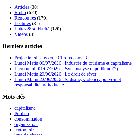
Articles
(30)
Radio
(629)
Rencontres
(179)
Lectures
(31)
Luttes & solidarité
(120)
Vidéos
(3)
Derniers articles
Projection/discussion : Chromosome 3
Lundi Matin 06/07/2026 : Industrie du tourisme et capitalisme
L’entonnoir 01/07/2026 : Psychanalyse et politique (7)
Lundi Matin 29/06/2026 : Le droit de rêver
Lundi Matin 22/06/2026 : Sadisme, violence, pouvoir et
responsabilité individuelle
Mots clés
capitalisme
Publico
consommation
organisation
lentonnoir