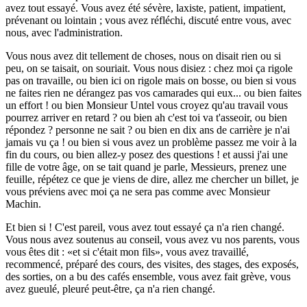
avez tout essayé. Vous avez été sévère, laxiste, patient, impatient,
prévenant ou lointain ; vous avez réfléchi, discuté entre vous, avec
nous, avec l'administration.
Vous nous avez dit tellement de choses, nous on disait rien ou si
peu, on se taisait, on souriait. Vous nous disiez : chez moi ça rigole
pas on travaille, ou bien ici on rigole mais on bosse, ou bien si vous
ne faites rien ne dérangez pas vos camarades qui eux... ou bien faites
un effort ! ou bien Monsieur Untel vous croyez qu'au travail vous
pourrez arriver en retard ? ou bien ah c'est toi va t'asseoir, ou bien
répondez ? personne ne sait ? ou bien en dix ans de carrière je n'ai
jamais vu ça ! ou bien si vous avez un problème passez me voir à la
fin du cours, ou bien allez-y posez des questions ! et aussi j'ai une
fille de votre âge, on se tait quand je parle, Messieurs, prenez une
feuille, répétez ce que je viens de dire, allez me chercher un billet, je
vous préviens avec moi ça ne sera pas comme avec Monsieur
Machin.
Et bien si ! C'est pareil, vous avez tout essayé ça n'a rien changé.
Vous nous avez soutenus au conseil, vous avez vu nos parents, vous
vous êtes dit :
et si c'était mon fils
, vous avez travaillé,
recommencé, préparé des cours, des visites, des stages, des exposés,
des sorties, on a bu des cafés ensemble, vous avez fait grève, vous
avez gueulé, pleuré peut-être, ça n'a rien changé.