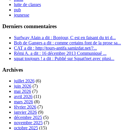
lutte de classes
pub
jeunesse
Derniers commentaires
Surfway Alain a dit : Bonjour, C est en faisant du tri d...
Bob de Ganges a dit : comme certains font de la prose sa...
CAT a dit : http://tours-antifa.samizdat.net/?...
Rémi A. a dit : 16 décembre 2013 Communiqué ...
squat toujours ! a dit : Publié sur Squat!net avec plusi...
Archives
juillet 2026
(6)
juin 2026
(7)
mai 2026
(7)
avril 2026
(11)
mars 2026
(8)
février 2026
(7)
janvier 2026
(9)
décembre 2025
(5)
novembre 2025
(7)
octobre 2025
(15)