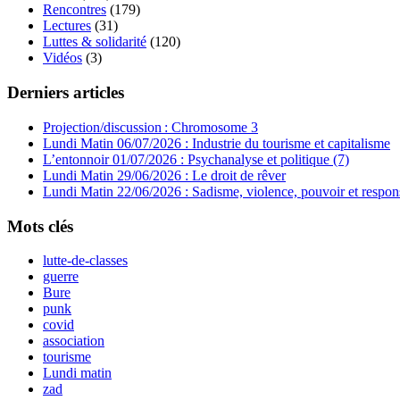
Rencontres
(179)
Lectures
(31)
Luttes & solidarité
(120)
Vidéos
(3)
Derniers articles
Projection/discussion : Chromosome 3
Lundi Matin 06/07/2026 : Industrie du tourisme et capitalisme
L’entonnoir 01/07/2026 : Psychanalyse et politique (7)
Lundi Matin 29/06/2026 : Le droit de rêver
Lundi Matin 22/06/2026 : Sadisme, violence, pouvoir et respons
Mots clés
lutte-de-classes
guerre
Bure
punk
covid
association
tourisme
Lundi matin
zad