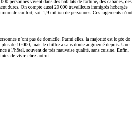
 000 personnes vivent dans des habitats de fortune, des cabanes, des
ment dures. On compte aussi 20 000 travailleurs immigrés hébergés
inimum de confort, soit 1,9 million de personnes. Ces logements n’ont
rsonnes n’ont pas de domicile. Parmi elles, la majorité est logée de
à plus de 10 000, mais le chiffre a sans doute augmenté depuis. Une
ce à l’hôtel, souvent de très mauvaise qualité, sans cuisine. Enfin,
ntes de vivre chez autrui.