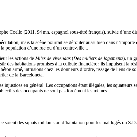
phe Coello (2011, 94 mn, espagnol sous‐titré français), suivie d’une di
ulation, mais la scène pourrait se dérouler aussi bien dans n’importe qu
 la population d’une rue ou d’un centre‐ville...
ieur les actions de
Miles de viviendas
(
Des milliers de logements
), un g
tir des habitations promises à la culbute financière : ils impulsent la rés
éton armé, intrusions chez les donneurs d’ordre, tissage de liens de so
rtier de la Barceloneta.
, les injustices en général. Les occupations étant illégales, les squatteu
les objectifs des occupants ne sont pas forcément les mêmes…
ue ce soient des squats militants ou d’habitation pour les mal logés ou 