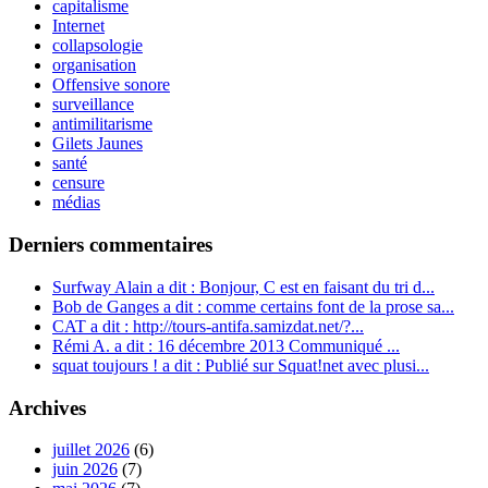
capitalisme
Internet
collapsologie
organisation
Offensive sonore
surveillance
antimilitarisme
Gilets Jaunes
santé
censure
médias
Derniers commentaires
Surfway Alain a dit : Bonjour, C est en faisant du tri d...
Bob de Ganges a dit : comme certains font de la prose sa...
CAT a dit : http://tours-antifa.samizdat.net/?...
Rémi A. a dit : 16 décembre 2013 Communiqué ...
squat toujours ! a dit : Publié sur Squat!net avec plusi...
Archives
juillet 2026
(6)
juin 2026
(7)