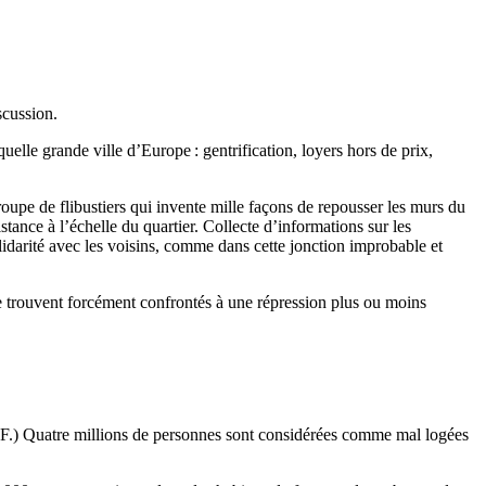
scussion.
elle grande ville d’Europe : gentrification, loyers hors de prix,
roupe de flibustiers qui invente mille façons de repousser les murs du
istance à l’échelle du quartier. Collecte d’informations sur les
lidarité avec les voisins, comme dans cette jonction improbable et
rs se trouvent forcément confrontés à une répression plus ou moins
S.D.F.) Quatre millions de personnes sont considérées comme mal logées