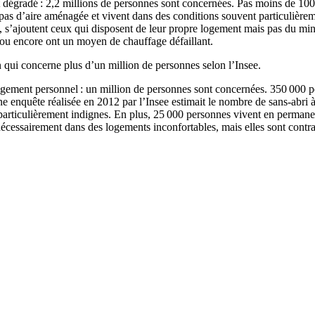
t dégradé : 2,2 millions de personnes sont concernées. Pas moins de 100
pas d’aire aménagée et vivent dans des conditions souvent particulière
és, s’ajoutent ceux qui disposent de leur propre logement mais pas du m
 ou encore ont un moyen de chauffage défaillant.
qui concerne plus d’un million de personnes selon l’Insee.
ogement personnel : un million de personnes sont concernées. 350 000 pe
ne enquête réalisée en 2012 par l’Insee estimait le nombre de sans‐abri 
 particulièrement indignes. En plus, 25 000 personnes vivent en permanen
écessairement dans des logements inconfortables, mais elles sont contrai