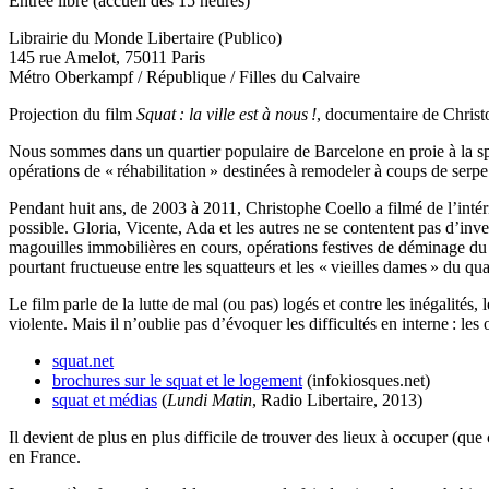
Entrée libre (accueil dès 15 heures)
Librairie du Monde Libertaire (Publico)
145 rue Amelot, 75011 Paris
Métro Oberkampf / République / Filles du Calvaire
Projection du film
Squat : la ville est à nous !
, documentaire de Christo
Nous sommes dans un quartier populaire de Barcelone en proie à la spéc
opérations de « réhabilitation » destinées à remodeler à coups de serpe
Pendant huit ans, de 2003 à 2011, Christophe Coello a filmé de l’intér
possible. Gloria, Vicente, Ada et les autres ne se contentent pas d’inves
magouilles immobilières en cours, opérations festives de déminage du b
pourtant fructueuse entre les squatteurs et les « vieilles dames » du qua
Le film parle de la lutte de mal (ou pas) logés et contre les inégalités
violente. Mais il n’oublie pas d’évoquer les difficultés en interne : 
squat.net
brochures sur le squat et le logement
(infokiosques.net)
squat et médias
(
Lundi Matin
, Radio Libertaire, 2013)
Il devient de plus en plus difficile de trouver des lieux à occuper (q
en France.